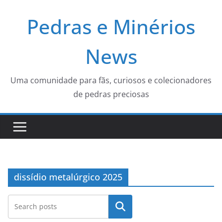
Pular
Pedras e Minérios
para
o
conteúdo
News
Uma comunidade para fãs, curiosos e colecionadores
de pedras preciosas
dissídio metalúrgico 2025
Pesquisar