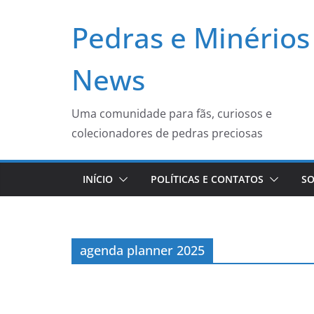
Pular
Pedras e Minérios
para
o
conteúdo
News
Uma comunidade para fãs, curiosos e
colecionadores de pedras preciosas
INÍCIO
POLÍTICAS E CONTATOS
SO
agenda planner 2025