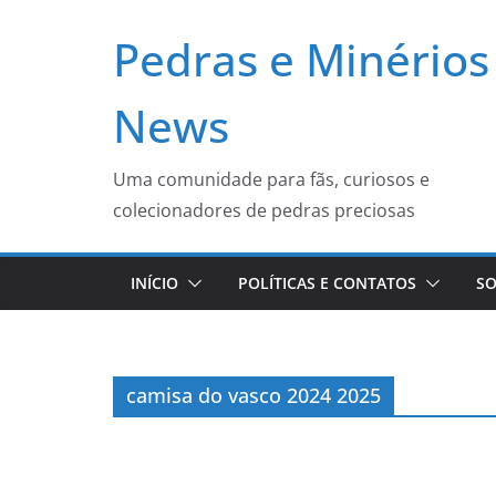
Pular
Pedras e Minérios
para
o
conteúdo
News
Uma comunidade para fãs, curiosos e
colecionadores de pedras preciosas
INÍCIO
POLÍTICAS E CONTATOS
SO
camisa do vasco 2024 2025