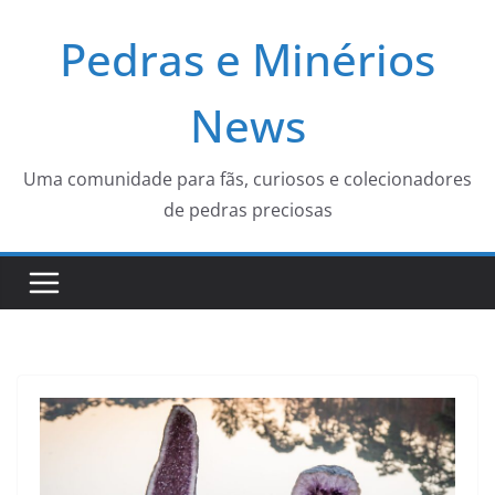
Pular
Pedras e Minérios
para
o
conteúdo
News
Uma comunidade para fãs, curiosos e colecionadores
de pedras preciosas