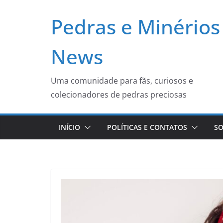
Pular
Pedras e Minérios
para
o
conteúdo
News
Uma comunidade para fãs, curiosos e
colecionadores de pedras preciosas
INÍCIO
POLÍTICAS E CONTATOS
SO