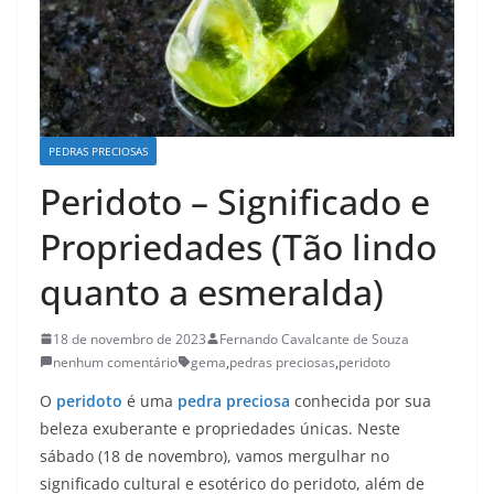
PEDRAS PRECIOSAS
Peridoto – Significado e
Propriedades (Tão lindo
quanto a esmeralda)
18 de novembro de 2023
Fernando Cavalcante de Souza
nenhum comentário
gema
,
pedras preciosas
,
peridoto
O
peridoto
é uma
pedra preciosa
conhecida por sua
beleza exuberante e propriedades únicas. Neste
sábado (18 de novembro), vamos mergulhar no
significado cultural e esotérico do peridoto, além de