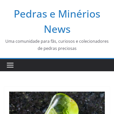
Pular
Pedras e Minérios
para
o
conteúdo
News
Uma comunidade para fãs, curiosos e colecionadores
de pedras preciosas