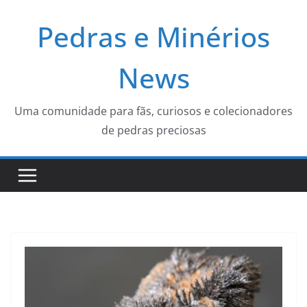
Pular
Pedras e Minérios
para
o
conteúdo
News
Uma comunidade para fãs, curiosos e colecionadores
de pedras preciosas