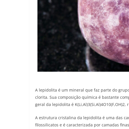
A lepidolita é um mineral que faz parte do grup
clorita. Sua composição química é bastante comple
geral da lepidolita é K(Li,Al)3(Si,Al)4O10(F,OH)2
A estrutura cristalina da lepidolita é uma das ca
filossilicatos e é caracterizada por camadas fin