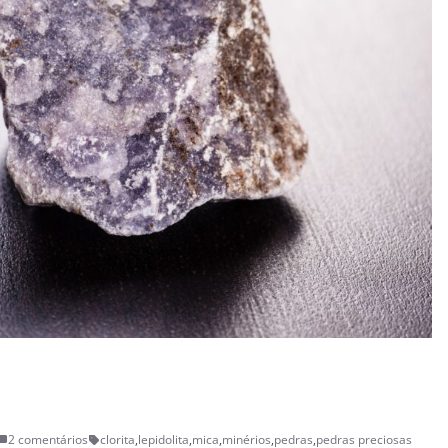
2 comentários
clorita
,
lepidolita
,
mica
,
minérios
,
pedras
,
pedras preciosas