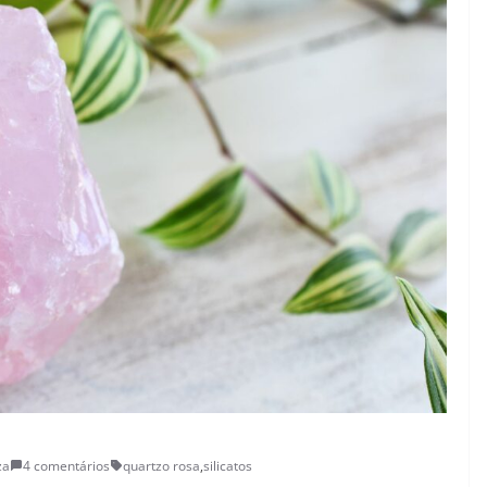
za
4 comentários
quartzo rosa
,
silicatos