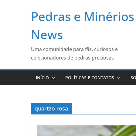
Pular
Pedras e Minérios
para
o
conteúdo
News
Uma comunidade para fãs, curiosos e
colecionadores de pedras preciosas
INÍCIO
POLÍTICAS E CONTATOS
SO
quartzo rosa