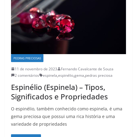
PEDRAS PRECIOSAS
11 de novembro de 2023
Fernando Cavalcante de Souza
2 comentários
espinela
,
espinélio
,
gema
,
pedras preciosa
Espinélio (Espinela) – Tipos,
Significados e Propriedades
O espinélio, também conhecido como espinela, é uma
gema preciosa que possui uma rica história e uma
variedade de propriedades