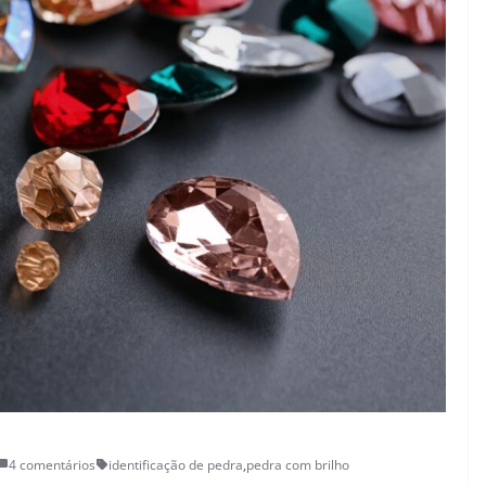
4 comentários
identificação de pedra
,
pedra com brilho