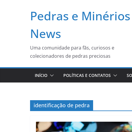
Pular
Pedras e Minérios
para
o
conteúdo
News
Uma comunidade para fãs, curiosos e
colecionadores de pedras preciosas
INÍCIO
POLÍTICAS E CONTATOS
SO
identificação de pedra