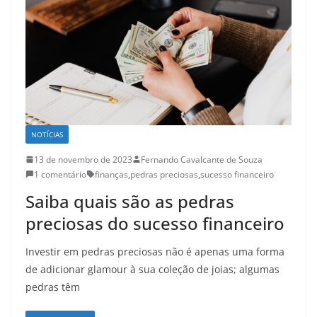
NOTÍCIAS
13 de novembro de 2023
Fernando Cavalcante de Souza
1 comentário
finanças
,
pedras preciosas
,
sucesso financeiro
Saiba quais são as pedras
preciosas do sucesso financeiro
Investir em pedras preciosas não é apenas uma forma
de adicionar glamour à sua coleção de joias; algumas
pedras têm