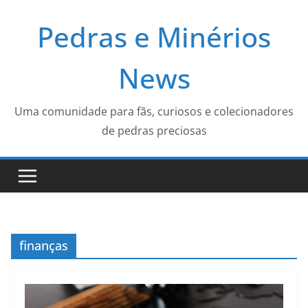
Pular
Pedras e Minérios
para
o
conteúdo
News
Uma comunidade para fãs, curiosos e colecionadores
de pedras preciosas
finanças