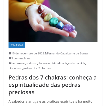
BEM-ESTAR
10 de novembro de 2023
Fernando Cavalcante de Souza
3 comentários
bem-estar
,
budismo
,
chakra
,
espiritualidade
,
estilo de vida
,
hinduismo
,
pedras dos 7 chakras
Pedras dos 7 chakras: conheça a
espiritualidade das pedras
preciosas
A sabedoria antiga e as práticas espirituais há muito