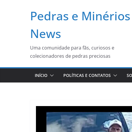
Pular
Pedras e Minérios
para
o
conteúdo
News
Uma comunidade para fãs, curiosos e
colecionadores de pedras preciosas
INÍCIO
POLÍTICAS E CONTATOS
SO