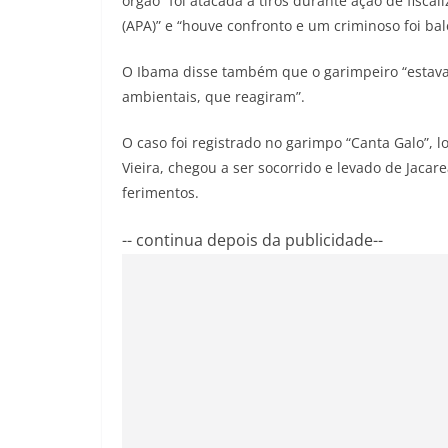
órgão “foi atacada a tiros durante ação de fisca
(APA)” e “houve confronto e um criminoso foi bal
O Ibama disse também que o garimpeiro “estava
ambientais, que reagiram”.
O caso foi registrado no garimpo “Canta Galo”, 
Vieira, chegou a ser socorrido e levado de Jaca
ferimentos.
-- continua depois da publicidade--