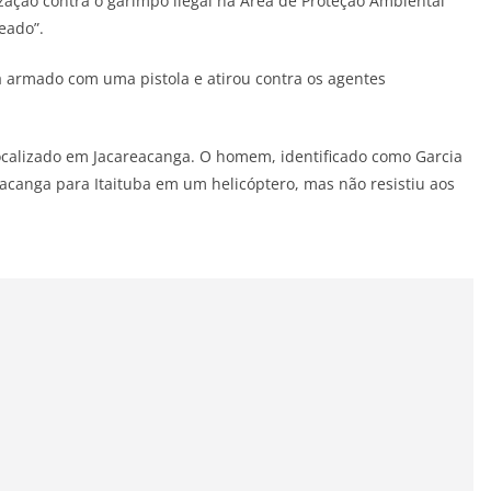
lização contra o garimpo ilegal na Área de Proteção Ambiental
eado”.
 armado com uma pistola e atirou contra os agentes
localizado em Jacareacanga. O homem, identificado como Garcia
reacanga para Itaituba em um helicóptero, mas não resistiu aos