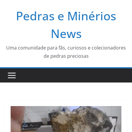
Pular
Pedras e Minérios
para
o
conteúdo
News
Uma comunidade para fãs, curiosos e colecionadores
de pedras preciosas