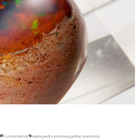
2 comentários
opala
,
pedra preciosa
,
pedras preciosas