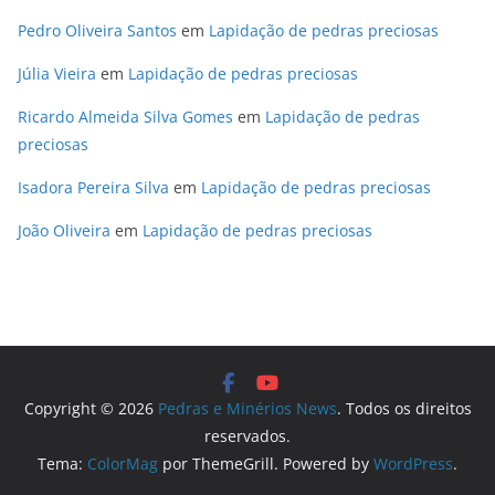
Pedro Oliveira Santos
em
Lapidação de pedras preciosas
Júlia Vieira
em
Lapidação de pedras preciosas
Ricardo Almeida Silva Gomes
em
Lapidação de pedras
preciosas
Isadora Pereira Silva
em
Lapidação de pedras preciosas
João Oliveira
em
Lapidação de pedras preciosas
Copyright © 2026
Pedras e Minérios News
. Todos os direitos
reservados.
Tema:
ColorMag
por ThemeGrill. Powered by
WordPress
.