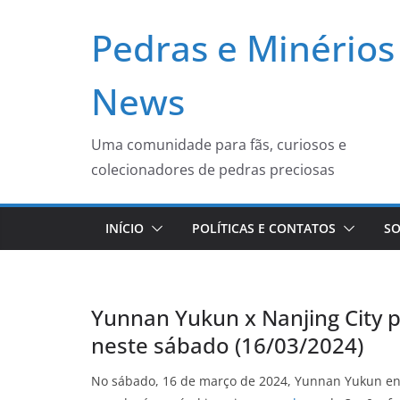
Pular
Pedras e Minérios
para
o
conteúdo
News
Uma comunidade para fãs, curiosos e
colecionadores de pedras preciosas
INÍCIO
POLÍTICAS E CONTATOS
SO
Yunnan Yukun x Nanjing City p
neste sábado (16/03/2024)
No sábado, 16 de março de 2024, Yunnan Yukun enf