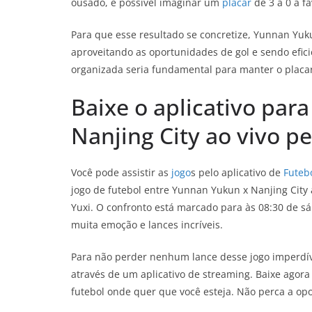
ousado, é possível imaginar um
placar
de 3 a 0 a f
Para que esse resultado se concretize, Yunnan Yuk
aproveitando as oportunidades de gol e sendo efici
organizada seria fundamental para manter o placar 
Baixe o aplicativo par
Nanjing City ao vivo pe
Você pode assistir as
jogo
s pelo aplicativo de
Futebo
jogo de futebol entre Yunnan Yukun x Nanjing City
Yuxi. O confronto está marcado para às 08:30 de sá
muita emoção e lances incríveis.
Para não perder nenhum lance desse jogo imperdíve
através de um aplicativo de streaming. Baixe agora
futebol onde quer que você esteja. Não perca a op