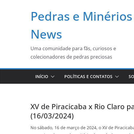
Pular
Pedras e Minérios
para
o
conteúdo
News
Uma comunidade para fãs, curiosos e
colecionadores de pedras preciosas
INÍCIO
POLÍTICAS E CONTATOS
SO
XV de Piracicaba x Rio Claro 
(16/03/2024)
No sábado, 16 de março de 2024, o XV de Piracicab