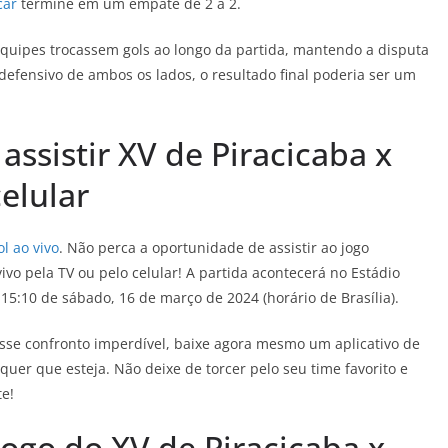
car
termine em um empate de 2 a 2.
equipes trocassem gols ao longo da partida, mantendo a disputa
fensivo de ambos os lados, o resultado final poderia ser um
 assistir XV de Piracicaba x
celular
l ao vivo
. Não perca a oportunidade de assistir ao jogo
ivo pela TV ou pelo celular! A partida acontecerá no Estádio
15:10 de sábado, 16 de março de 2024 (horário de Brasília).
sse confronto imperdível, baixe agora mesmo um aplicativo de
er que esteja. Não deixe de torcer pelo seu time favorito e
te!
jogo do XV de Piracicaba x