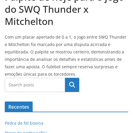
do SWQ Thunder x
Mitchelton
Com um placar apertado de 0 a 1, o jogo entre SWQ Thunder
e Mitchelton foi marcado por uma disputa acirrada e
equilibrada. O palpite se mostrou certeiro, demonstrando a
importância de analisar os detalhes e estatísticas antes de
fazer uma aposta. O futebol sempre reserva surpresas e
emoções únicas para os torcedores.
Pesquisar
Recentes
Pedra de fel bovina
Preço da pedra safira