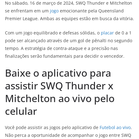
No sábado, 16 de março de 2024, SWQ Thunder e Mitchelton
se enfrentam em um
jogo
emocionante pela Queensland
Premier League. Ambas as equipes estão em busca da vitória.
Com um jogo equilibrado e defesas sólidas, o
placar
de 0 a 1
pode ser alcançado através de um gol de pênalti no segundo
tempo. A estratégia de contra-ataque e a precisão nas
finalizações serão fundamentais para decidir o vencedor.
Baixe o aplicativo para
assistir SWQ Thunder x
Mitchelton ao vivo pelo
celular
Você pode assistir as jogos pelo aplicativo de
Futebol ao vivo
.
Não perca a oportunidade de acompanhar o jogo entre SWQ