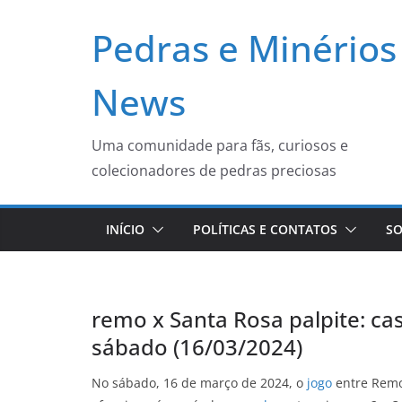
Pular
Pedras e Minérios
para
o
conteúdo
News
Uma comunidade para fãs, curiosos e
colecionadores de pedras preciosas
INÍCIO
POLÍTICAS E CONTATOS
SO
remo x Santa Rosa palpite: cas
sábado (16/03/2024)
No sábado, 16 de março de 2024, o
jogo
entre Remo