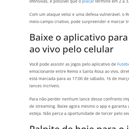
ofensivas, é possível que o
placar
termine em 2 a 3
Com um ataque veloz e uma defesa vulnerável, o 
meio-campo criativo, pode surpreender e marcar trê
Baixe o aplicativo para
ao vivo pelo celular
Você pode assistir as jogos pelo aplicativo de
Futebo
emocionante entre Remo x Santa Rosa ao vivo, dir
está marcada para as 17:00 de sábado, 16 de março
lances incríveis.
Para não perder nenhum lance desse confronto imper
de streaming. Baixe agora mesmo o app e garanta a
esteja. Não perca a oportunidade de torcer pelo seu
Palpite de hoje para o