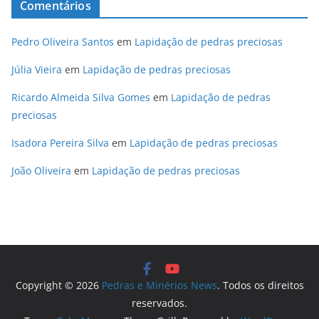
Comentários
Pedro Oliveira Santos
em
Lapidação de pedras preciosas
Júlia Vieira
em
Lapidação de pedras preciosas
Ricardo Almeida Silva Gomes
em
Lapidação de pedras
preciosas
Isadora Pereira Silva
em
Lapidação de pedras preciosas
João Oliveira
em
Lapidação de pedras preciosas
Copyright © 2026
Pedras e Minérios News
. Todos os direitos
reservados.