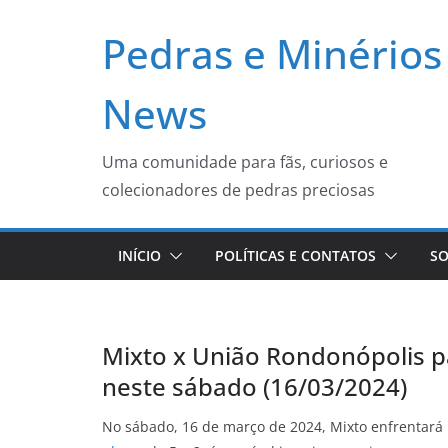
Pular
Pedras e Minérios
para
o
conteúdo
News
Uma comunidade para fãs, curiosos e
colecionadores de pedras preciosas
INÍCIO
POLÍTICAS E CONTATOS
SO
Mixto x União Rondonópolis pa
neste sábado (16/03/2024)
No sábado, 16 de março de 2024, Mixto enfrentar