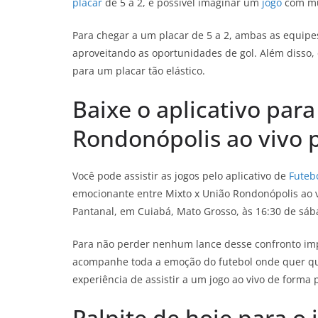
placar
de 5 a 2, é possível imaginar um
jogo
com mui
Para chegar a um placar de 5 a 2, ambas as equi
aproveitando as oportunidades de gol. Além disso,
para um placar tão elástico.
Baixe o aplicativo para
Rondonópolis ao vivo p
Você pode assistir as jogos pelo aplicativo de
Futebo
emocionante entre Mixto x União Rondonópolis ao vi
Pantanal, em Cuiabá, Mato Grosso, às 16:30 de sába
Para não perder nenhum lance desse confronto imp
acompanhe toda a emoção do futebol onde quer que e
experiência de assistir a um jogo ao vivo de forma 
Palpite de hoje para o