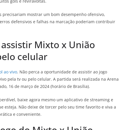
tos gols e reviravoltas.
pes precisariam mostrar um bom desempenho ofensivo,
 erros defensivos e falhas na marcação poderiam contribuir
 assistir Mixto x União
elo celular
l ao vivo
. Não perca a oportunidade de assistir ao jogo
vo pela tv ou pelo celular. A partida será realizada na Arena
do, 16 de março de 2024 (horário de Brasília).
erdível, baixe agora mesmo um aplicativo de streaming e
steja. Não deixe de torcer pelo seu time favorito e viva a
prática e conveniente.
 jogo do Mixto x União