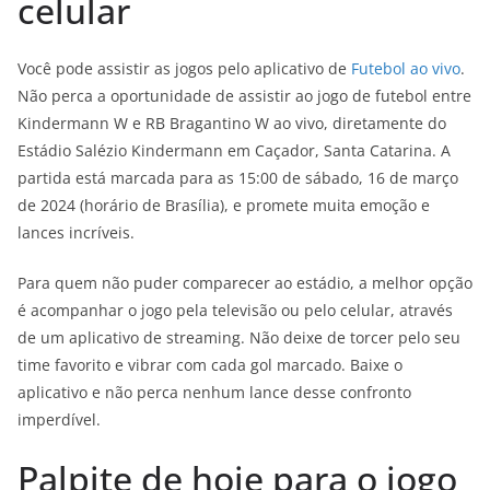
celular
Você pode assistir as jogos pelo aplicativo de
Futebol ao vivo
.
Não perca a oportunidade de assistir ao jogo de futebol entre
Kindermann W e RB Bragantino W ao vivo, diretamente do
Estádio Salézio Kindermann em Caçador, Santa Catarina. A
partida está marcada para as 15:00 de sábado, 16 de março
de 2024 (horário de Brasília), e promete muita emoção e
lances incríveis.
Para quem não puder comparecer ao estádio, a melhor opção
é acompanhar o jogo pela televisão ou pelo celular, através
de um aplicativo de streaming. Não deixe de torcer pelo seu
time favorito e vibrar com cada gol marcado. Baixe o
aplicativo e não perca nenhum lance desse confronto
imperdível.
Palpite de hoje para o jogo