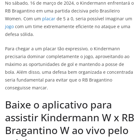
No sábado, 16 de março de 2024, o Kindermann enfrentará o
RB Bragantino em uma partida decisiva pelo Brasileiro
Women. Com um
placar
de 5 a 0, seria possível imaginar um
jogo
com um time extremamente eficiente no ataque e uma
defesa sólida.
Para chegar a um placar tão expressivo, o Kindermann
precisaria dominar completamente o jogo, aproveitando ao
máximo as oportunidades de gol e mantendo a posse de
bola. Além disso, uma defesa bem organizada e concentrada
seria fundamental para evitar que o RB Bragantino
conseguisse marcar.
Baixe o aplicativo para
assistir Kindermann W x RB
Bragantino W ao vivo pelo