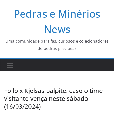
Pular
Pedras e Minérios
para
o
conteúdo
News
Uma comunidade para fãs, curiosos e colecionadores
de pedras preciosas
Follo x Kjelsås palpite: caso o time
visitante vença neste sábado
(16/03/2024)