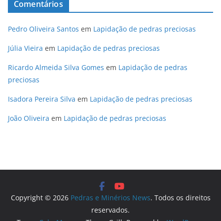
Comentários
Pedro Oliveira Santos
em
Lapidação de pedras preciosas
Júlia Vieira
em
Lapidação de pedras preciosas
Ricardo Almeida Silva Gomes
em
Lapidação de pedras
preciosas
Isadora Pereira Silva
em
Lapidação de pedras preciosas
João Oliveira
em
Lapidação de pedras preciosas
Copyright © 2026
Pedras e Minérios News
. Todos os direitos
reservados.