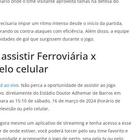
ário onde o time visitante aproveita falhas na defesa do
ecisaria impor um ritmo intenso desde o início da partida,
orando os contra-ataques com eficiência. Além disso, a equipe
nidades de gol que surgissem durante o jogo.
assistir Ferroviária x
elo celular
l ao vivo
. Não perca a oportunidade de assistir ao jogo
ivo, diretamente do Estádio Doutor Adhemar de Barros em
ara as 15:10 de sábado, 16 de março de 2024 (horário de
levisão ou pelo celular.
agora mesmo um aplicativo de streaming e tenha acesso a esse
 de onde estiver, você poderá torcer pelo seu time favorito e
unidade e acompanhe o jogo de perto, seja pela tv ou pelo