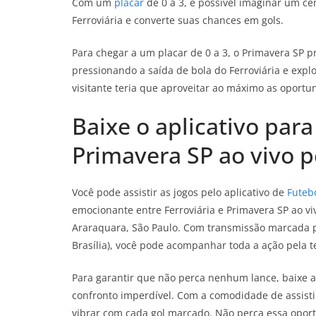
Com um
placar
de 0 a 3, é possível imaginar um cen
Ferroviária e converte suas chances em gols.
Para chegar a um placar de 0 a 3, o Primavera SP pr
pressionando a saída de bola do Ferroviária e expl
visitante teria que aproveitar ao máximo as oportu
Baixe o aplicativo para 
Primavera SP ao vivo p
Você pode assistir as jogos pelo aplicativo de
Futebo
emocionante entre Ferroviária e Primavera SP ao v
Araraquara, São Paulo. Com transmissão marcada p
Brasília), você pode acompanhar toda a ação pela te
Para garantir que não perca nenhum lance, baixe 
confronto imperdível. Com a comodidade de assistir
vibrar com cada gol marcado. Não perca essa oport