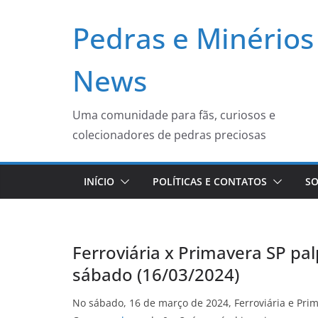
Pular
Pedras e Minérios
para
o
conteúdo
News
Uma comunidade para fãs, curiosos e
colecionadores de pedras preciosas
INÍCIO
POLÍTICAS E CONTATOS
SO
Ferroviária x Primavera SP pal
sábado (16/03/2024)
No sábado, 16 de março de 2024, Ferroviária e Pr