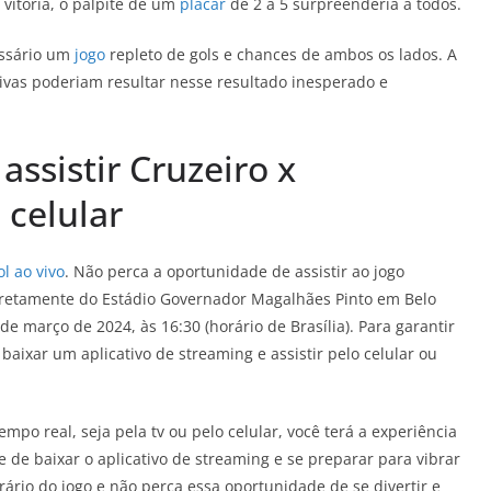
itória, o palpite de um
placar
de 2 a 5 surpreenderia a todos.
cessário um
jogo
repleto de gols e chances de ambos os lados. A
nsivas poderiam resultar nesse resultado inesperado e
assistir Cruzeiro x
 celular
l ao vivo
. Não perca a oportunidade de assistir ao jogo
iretamente do Estádio Governador Magalhães Pinto em Belo
e março de 2024, às 16:30 (horário de Brasília). Para garantir
xar um aplicativo de streaming e assistir pelo celular ou
po real, seja pela tv ou pelo celular, você terá a experiência
e de baixar o aplicativo de streaming e se preparar para vibrar
ário do jogo e não perca essa oportunidade de se divertir e