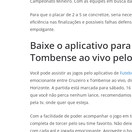
Campeonato Mineiro. Com as equipes em busca da v
Para que o placar de 2 a 5 se concretize, seria ne
eficiência nas finalizações e possíveis falhas defe
empolgante.
Baixe o aplicativo para 
Tombense ao vivo pelo
Você pode assistir as jogos pelo aplicativo de
Futebo
emocionante entre Cruzeiro x Tombense ao vivo, d
Horizonte. A partida está marcada para sábado, 16 d
que você não perca nenhum lance, recomendamos bai
pela tv, onde quer que esteja.
Com a facilidade de poder acompanhar o jogo em tem
completa de torcer pelo seu time favorito. Não deix
com cada gol e jogada emocionante. Aproveite o hor