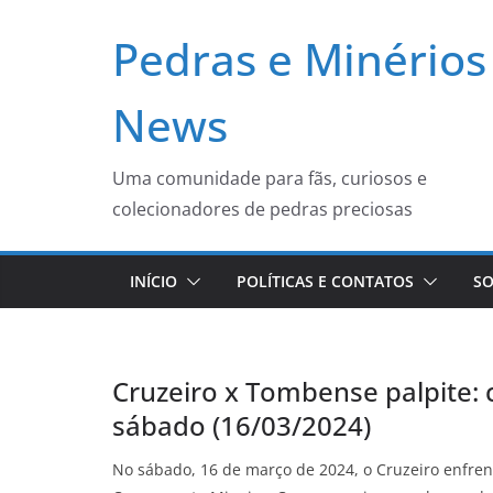
Pular
Pedras e Minérios
para
o
conteúdo
News
Uma comunidade para fãs, curiosos e
colecionadores de pedras preciosas
INÍCIO
POLÍTICAS E CONTATOS
SO
Cruzeiro x Tombense palpite: 
sábado (16/03/2024)
No sábado, 16 de março de 2024, o Cruzeiro enfr