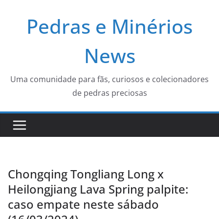
Pular
Pedras e Minérios
para
o
conteúdo
News
Uma comunidade para fãs, curiosos e colecionadores
de pedras preciosas
Chongqing Tongliang Long x
Heilongjiang Lava Spring palpite:
caso empate neste sábado